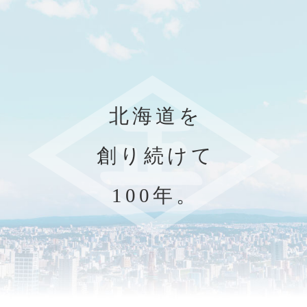
北
海
道
を
創
り
続
け
て
1
0
0
年
。