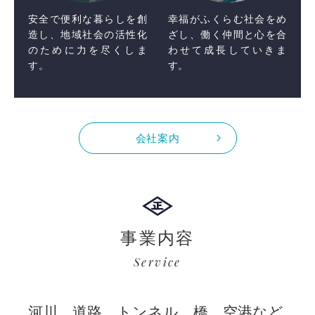
安全で便利な暮らしを創
幸福がふくらむ社会をめ
造し、地域社会の活性化
ざし、働く仲間と心を合
のために力を尽くしま
わせて成長していきま
す。
す。
会社案内
事業内容
Service
河川、道路、トンネル、橋、空港など